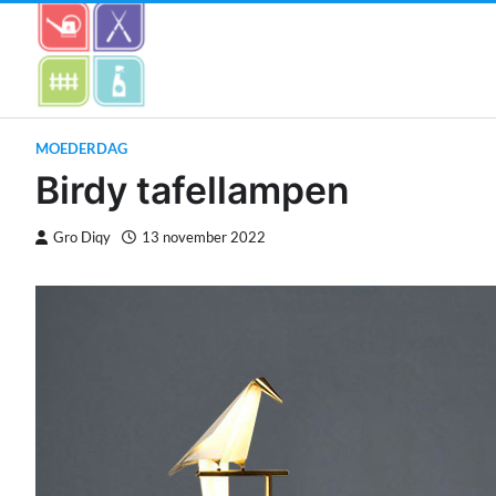
Skip
to
content
MOEDERDAG
Birdy tafellampen
Gro Diqy
13 november 2022