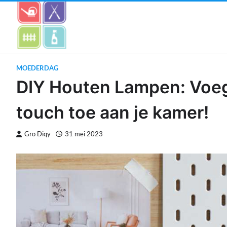
Skip
to
content
MOEDERDAG
DIY Houten Lampen: Voeg
touch toe aan je kamer!
Gro Diqy
31 mei 2023