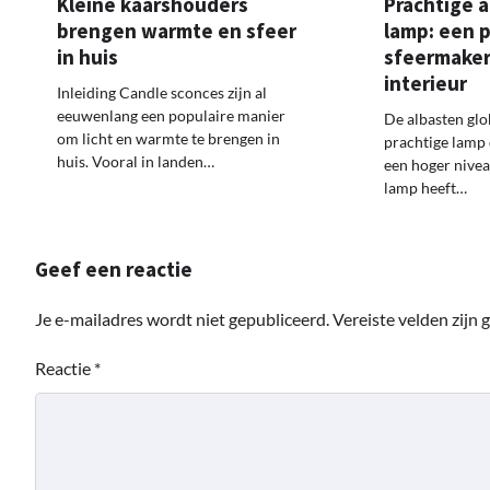
Kleine kaarshouders
Prachtige 
brengen warmte en sfeer
lamp: een 
in huis
sfeermaker
interieur
Inleiding Candle sconces zijn al
eeuwenlang een populaire manier
De albasten glo
om licht en warmte te brengen in
prachtige lamp d
huis. Vooral in landen…
een hoger nivea
lamp heeft…
Geef een reactie
Je e-mailadres wordt niet gepubliceerd.
Vereiste velden zijn
Reactie
*