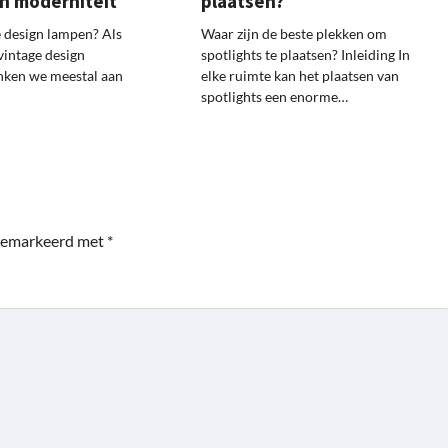
en moderniteit
plaatsen?
e design lampen? Als
Waar zijn de beste plekken om
vintage design
spotlights te plaatsen? Inleiding In
nken we meestal aan
elke ruimte kan het plaatsen van
spotlights een enorme…
 gemarkeerd met
*