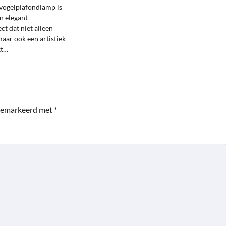
vogelplafondlamp is
n elegant
ct dat niet alleen
maar ook een artistiek
kt…
 gemarkeerd met
*