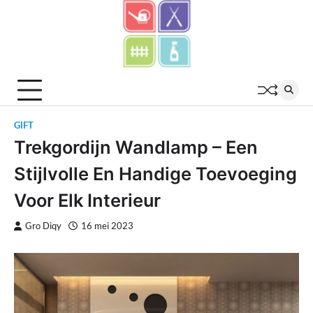
Skip
to
content
GIFT
Trekgordijn Wandlamp – Een
Stijlvolle En Handige Toevoeging
Voor Elk Interieur
Gro Diqy
16 mei 2023