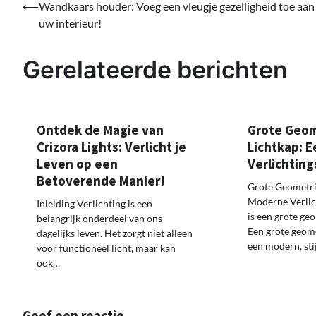
Bericht
⟵
Wandkaars houder: Voeg een vleugje gezelligheid toe aan
uw interieur!
navigatie
Gerelateerde berichten
Ontdek de Magie van
Grote Geom
Crizora Lights: Verlicht je
Lichtkap: 
Leven op een
Verlichtin
Betoverende Manier!
Grote Geometri
Moderne Verlic
Inleiding Verlichting is een
is een grote ge
belangrijk onderdeel van ons
Een grote geome
dagelijks leven. Het zorgt niet alleen
een modern, sti
voor functioneel licht, maar kan
ook…
Geef een reactie