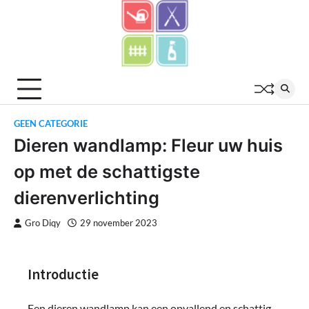
Skip
to
content
GEEN CATEGORIE
Dieren wandlamp: Fleur uw huis
op met de schattigste
dierenverlichting
Gro Diqy
29 november 2023
Introductie
Een dieren wandlamp kan een opvallend en schattig