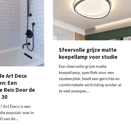
Sfeervolle grijze matte
koepellamp voor studie
Een sfeervolle grijze matte
koepellamp, specifiek voor een
e Art Deco
studeerplek, biedt een gerichte en
n: Een
comfortabele verlichting zonder al
e Reis Door de
te veel poespas.…
 30
? Art Deco is een
ie populair was in
30 van de…