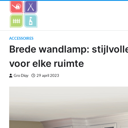
Skip
to
content
ACCESSOIRES
Brede wandlamp: stijlvoll
voor elke ruimte
Gro Diqy
29 april 2023