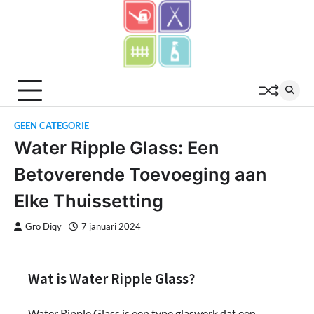
Skip
to
content
GEEN CATEGORIE
Water Ripple Glass: Een
Betoverende Toevoeging aan
Elke Thuissetting
Gro Diqy
7 januari 2024
Wat is Water Ripple Glass?
Water Ripple Glass is een type glaswerk dat een