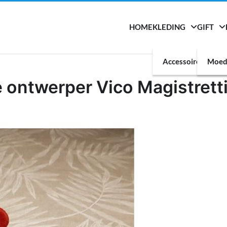
HOME
KLEDING
GIFT
Accessoires
Moed
e ontwerper Vico Magistrett