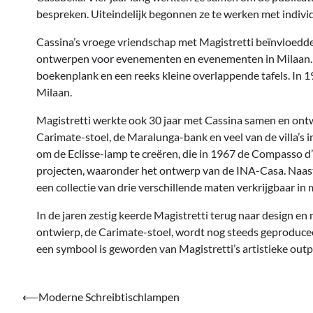
bespreken. Uiteindelijk begonnen ze te werken met indivi
Cassina’s vroege vriendschap met Magistretti beïnvloedde
ontwerpen voor evenementen en evenementen in Milaan. 
boekenplank en een reeks kleine overlappende tafels. In 
Milaan.
Magistretti werkte ook 30 jaar met Cassina samen en ontw
Carimate-stoel, de Maralunga-bank en veel van de villa’
om de Eclisse-lamp te creëren, die in 1967 de Compasso d
projecten, waaronder het ontwerp van de INA-Casa. Naast 
een collectie van drie verschillende maten verkrijgbaar in
In de jaren zestig keerde Magistretti terug naar design en 
ontwierp, de Carimate-stoel, wordt nog steeds geproducee
een symbool is geworden van Magistretti’s artistieke outp
Bericht
⟵
Moderne Schreibtischlampen