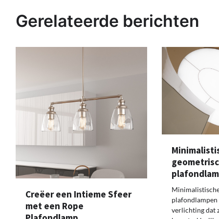
navigatie
Gerelateerde berichten
Minimalisti
geometris
plafondla
Minimalistisch
Creëer een Intieme Sfeer
plafondlampen z
met een Rope
verlichting dat
Plafondlamp