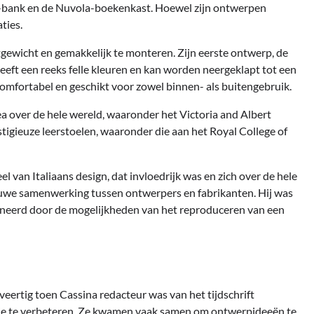
bank en de Nuvola-boekenkast. Hoewel zijn ontwerpen
aties.
gewicht en gemakkelijk te monteren. Zijn eerste ontwerp, de
 heeft een reeks felle kleuren en kan worden neergeklapt tot een
comfortabel en geschikt voor zowel binnen- als buitengebruik.
 over de hele wereld, waaronder het Victoria and Albert
gieuze leerstoelen, waaronder die aan het Royal College of
van Italiaans design, dat invloedrijk was en zich over de hele
auwe samenwerking tussen ontwerpers en fabrikanten. Hij was
ineerd door de mogelijkheden van het reproduceren van een
eertig toen Cassina redacteur was van het tijdschrift
atie te verbeteren. Ze kwamen vaak samen om ontwerpideeën te