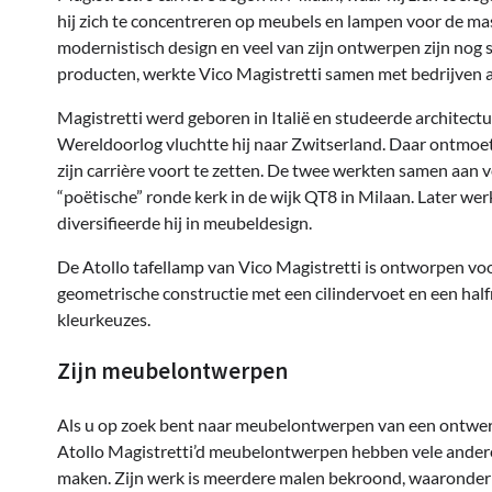
hij zich te concentreren op meubels en lampen voor de ma
modernistisch design en veel van zijn ontwerpen zijn nog 
producten, werkte Vico Magistretti samen met bedrijven a
Magistretti werd geboren in Italië en studeerde architect
Wereldoorlog vluchtte hij naar Zwitserland. Daar ontmoet
zijn carrière voort te zetten. De twee werkten samen aa
“poëtische” ronde kerk in de wijk QT8 in Milaan. Later wer
diversifieerde hij in meubeldesign.
De Atollo tafellamp van Vico Magistretti is ontworpen v
geometrische constructie met een cilindervoet en een halfr
kleurkeuzes.
Zijn meubelontwerpen
Als u op zoek bent naar meubelontwerpen van een ontwerper
Atollo Magistretti’d meubelontwerpen hebben vele ander
maken. Zijn werk is meerdere malen bekroond, waaronder 