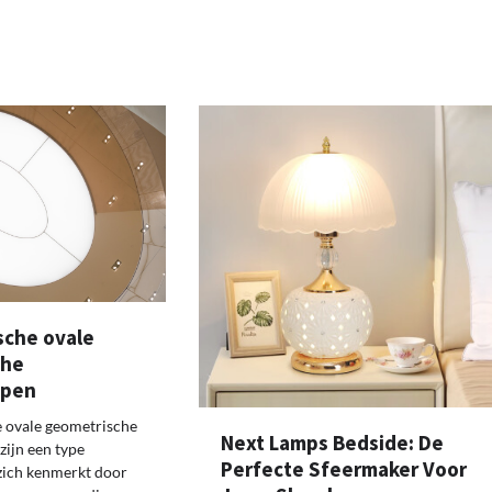
sche ovale
che
mpen
e ovale geometrische
Next Lamps Bedside: De
ijn een type
Perfecte Sfeermaker Voor
 zich kenmerkt door