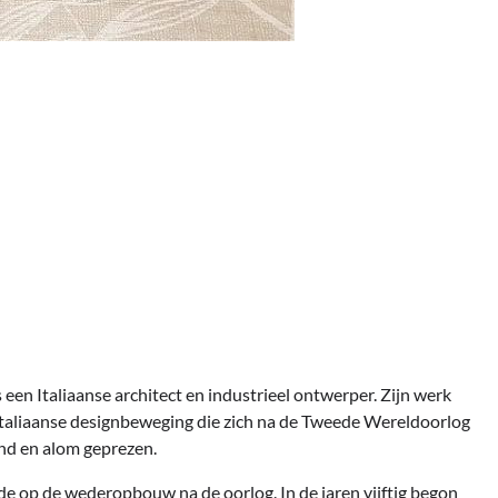
s een Italiaanse architect en industrieel ontwerper. Zijn werk
 Italiaanse designbeweging die zich na de Tweede Wereldoorlog
end en alom geprezen.
egde op de wederopbouw na de oorlog. In de jaren vijftig begon