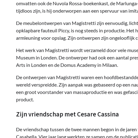
omvatten ook de Nuvola Rossa-boekenkast, de Marlunga-
tijdloos zijn, is hij onderworpen aan een spervuur ​​van imit
De meubelontwerpen van Magistretti zijn eenvoudig, licht
opklapbare fauteuil Piccy, is nog steeds in productie. Het
armleuning voor opslag. Zijn ontwerpen zijn ongelooflijk 
Het werk van Magistretti wordt verzameld door vele musea
Museum in Londen. De ontwerper had ook een aantal presti
Arts in Londen en de Domus Academy in Milaan.
De ontwerpen van Magistretti waren een hoofdbestanddeel 
wereld verspreidde. Zijn aanpak was gebaseerd op een n
een groot voorstander van massaproductie en was gefasc
product.
Zijn vriendschap met Cesare Cassina
De vriendschap tussen de twee mannen begon in de jaren v
Casabella. Vier jaar lang werkten ze samen om de public