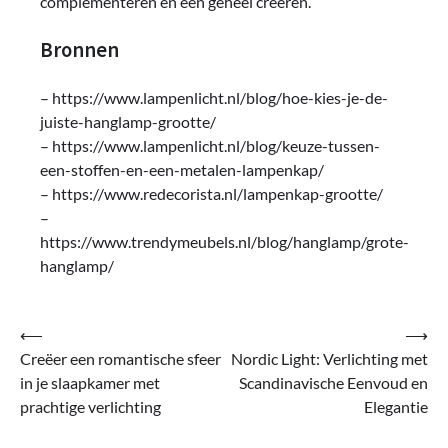
complementeren en één geheel creëren.
Bronnen
– https://www.lampenlicht.nl/blog/hoe-kies-je-de-
juiste-hanglamp-grootte/
– https://www.lampenlicht.nl/blog/keuze-tussen-
een-stoffen-en-een-metalen-lampenkap/
– https://www.redecorista.nl/lampenkap-grootte/
–
https://www.trendymeubels.nl/blog/hanglamp/grote-
hanglamp/
Bericht
⟵
⟶
Creëer een romantische sfeer
Nordic Light: Verlichting met
navigatie
in je slaapkamer met
Scandinavische Eenvoud en
prachtige verlichting
Elegantie