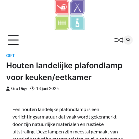
Skip
to
content
GIFT
Houten landelijke plafondlamp
voor keuken/eetkamer
Gro Diqy
18 juni 2025
Een houten landelijke plafondlamp is een
verlichtingsarmatuur dat vaak wordt gekenmerkt
door zijn natuurlijke materialen en rustieke
uitstraling. Deze lampen zijn meestal gemaakt van
massief hout of houtcomposieten en zijn ontworpen