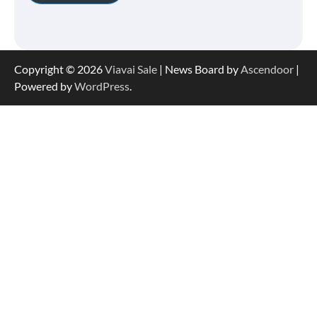
Copyright © 2026
Viavai Sale
| News Board by
Ascendoor
|
Powered by
WordPress
.