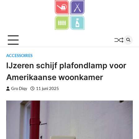
Skip
to
content
ACCESSOIRES
IJzeren schijf plafondlamp voor
Amerikaanse woonkamer
Gro Diqy
11 juni 2025