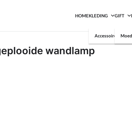
HOME
KLEDING
GIFT
Accessoires
Moed
t geplooide wandlamp