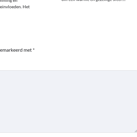
emming en
beïnvloeden. Het
 gemarkeerd met
*