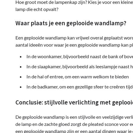
Hoe groot moet de lampenkap zijn? Kies je voor een kleine l
lamp die echt opvalt?
Waar plaats je een geplooide wandlamp?
Een geplooide wandlamp kan vrijwel overal geplaatst worde
aantal ideeën voor waar je een geplooide wandlamp kan p
In de woonkamer, bijvoorbeeld naast de bank of bove
In de slaapkamer, bijvoorbeeld als leeslampje naast 
In de hal of entree, om een warm welkom te bieden
In de badkamer, om een gezellige sfeer te creëren ti
Conclusie: stijlvolle verlichting met gepl
De geplooide wandlamp is een stijlvolle en veelzijdige ver
de lamp en de zachte gloed zorgt de pleated sconce voor ee
een geplooide wandlamp zijn er een aantal dingen waar je o