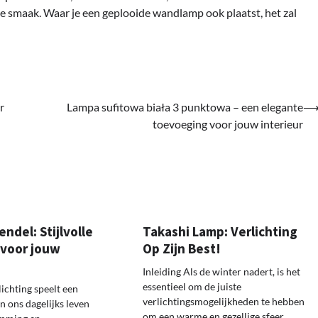
jke smaak. Waar je een geplooide wandlamp ook plaatst, het zal
r
Lampa sufitowa biała 3 punktowa – een elegante
toevoeging voor jouw interieur
endel: Stijlvolle
Takashi Lamp: Verlichting
 voor jouw
Op Zijn Best!
Inleiding Als de winter nadert, is het
essentieel om de juiste
lichting speelt een
verlichtingsmogelijkheden te hebben
in ons dagelijks leven
om een warme en gezellige sfeer…