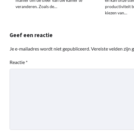
manier om de sfeer van uw kamer te
en kan onze st
veranderen. Zoals de…
productiviteit 
kiezen van…
Geef een reactie
Je e-mailadres wordt niet gepubliceerd.
Vereiste velden zijn
Reactie
*