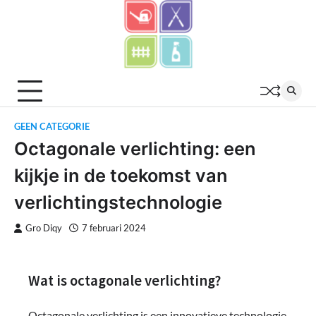
Skip
to
content
GEEN CATEGORIE
Octagonale verlichting: een
kijkje in de toekomst van
verlichtingstechnologie
Gro Diqy
7 februari 2024
Wat is octagonale verlichting?
Octagonale verlichting is een innovatieve technologie