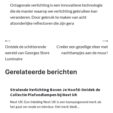
Octagonale verlichting is een innovatieve technologie
die de manier waarop we verlichting gebruiken kan
veranderen. Door gebruik te maken van acht
afzonderlijke reflectoren die zijn gera
Bericht
⟵
⟶
Ontdek de schitterende
Creëer een gezellige sfeer met
navigatie
wereld van Georges Store
nachtlampjes aan de muur!
Luminaire
Gerelateerde berichten
Stralende Verlichting Boven Je Hoofd: Ontdek de
Collectie Plafondlampen bij Next UK
Next UK: Een Inleiding Next UK is een toonaangevend merk als
het gaat om mode en interieur. Het merk biedt…