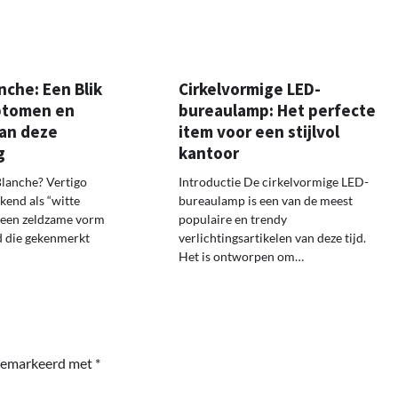
nche: Een Blik
Cirkelvormige LED-
ptomen en
bureaulamp: Het perfecte
an deze
item voor een stijlvol
g
kantoor
Blanche? Vertigo
Introductie De cirkelvormige LED-
kend als “witte
bureaulamp is een van de meest
is een zeldzame vorm
populaire en trendy
d die gekenmerkt
verlichtingsartikelen van deze tijd.
Het is ontworpen om…
 gemarkeerd met
*