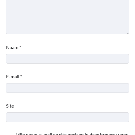
Naam
*
E-mail
*
Site
Mijn naam, e-mail en site opslaan in deze browser voor