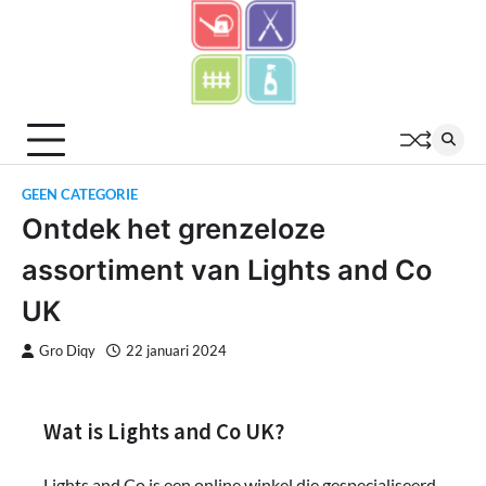
Skip
to
content
GEEN CATEGORIE
Ontdek het grenzeloze
assortiment van Lights and Co
UK
Gro Diqy
22 januari 2024
Wat is Lights and Co UK?
Lights and Co is een online winkel die gespecialiseerd