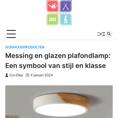
Skip
to
content
HUISHOUDPRODUCTEN
Messing en glazen plafondlamp:
Een symbool van stijl en klasse
Gro Diqy
9 januari 2024