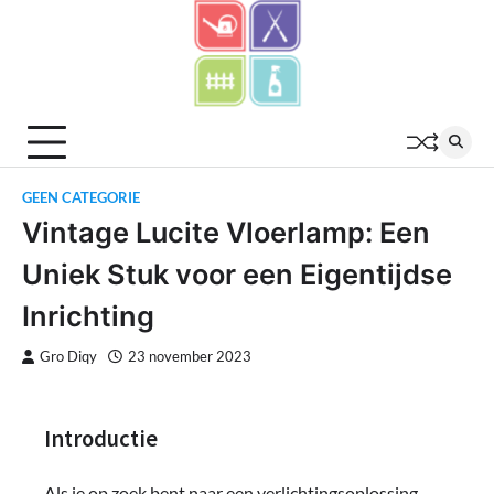
Skip
to
content
GEEN CATEGORIE
Vintage Lucite Vloerlamp: Een
Uniek Stuk voor een Eigentijdse
Inrichting
Gro Diqy
23 november 2023
Introductie
Als je op zoek bent naar een verlichtingsoplossing