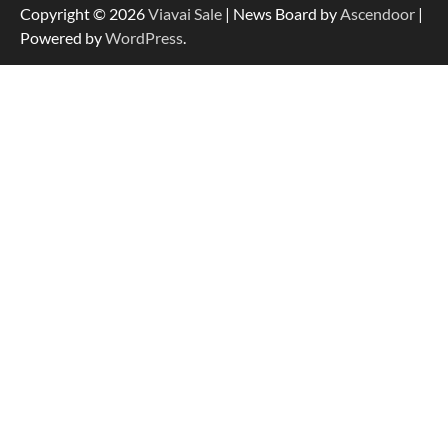
Copyright © 2026
Viavai Sale
| News Board by
Ascendoor
|
Powered by
WordPress
.