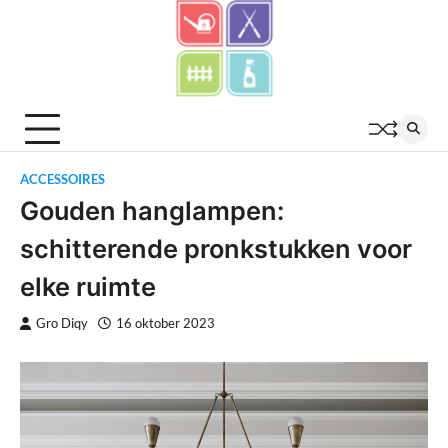
Skip
to
content
ACCESSOIRES
Gouden hanglampen:
schitterende pronkstukken voor
elke ruimte
Gro Diqy
16 oktober 2023