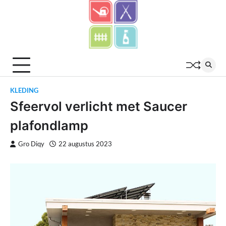
Skip
to
content
KLEDING
Sfeervol verlicht met Saucer
plafondlamp
Gro Diqy
22 augustus 2023