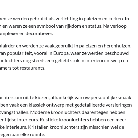
n ze werden gebruikt als verlichting in paleizen en kerken. In
en en waren ze een symbool van rijkdom en status. Na verloop
omplexer en decoratiever.
airder en werden ze vaak gebruikt in paleizen en herenhuizen.
an populariteit, vooral in Europa, waar ze werden beschouwd
oonluchters nog steeds een geliefd stuk in interieurontwerp en
amers tot restaurants.
uchters om uit te kiezen, afhankelijk van uw persoonlijke smaak
ebben vaak een klassiek ontwerp met gedetailleerde versieringen
 ontvangsthallen. Moderne kroonluchters daarentegen hebben
gentijdse interieurs. Rustieke kroonluchters hebben een meer
ieke interieurs. Kristallen kroonluchters zijn misschien wel de
egen aan elke ruimte.