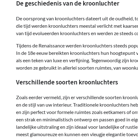
De geschiedenis van de kroonluchter
De oorsprong van kroonluchters dateert uit de oudheid, toe
die tijd werden kroonluchters meestal verlicht met kaars
van tijd evolueerden kroonluchters en werden ze steeds c
Tijdens de Renaissance werden kroonluchters steeds popul
In de 18e eeuw bereikten kroonluchters hun hoogtepunt v
als een teken van luxe en verfijning. Tegenwoordig zijn kr
worden ze gebruikt in allerlei soorten ruimtes, van woonk
Verschillende soorten kroonluchters
Zoals eerder vermeld, zijn er verschillende soorten kroonl
en de stijl van uw interieur. Traditionele kroonluchters h
en zijn perfect voor formele ruimtes zoals eetkamers of
een strak en minimalistisch ontwerp en passen goed in ei
landelijke uitstraling en zijn ideaal voor landelijke of rust
meest glamoureuze en kunnen een vleugje elegantie toevo