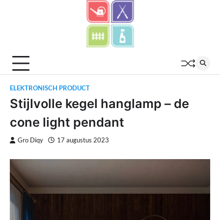
Skip
to
content
ELEKTRONISCH PRODUCT
Stijlvolle kegel hanglamp – de
cone light pendant
Gro Diqy
17 augustus 2023