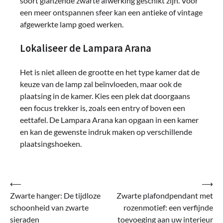
soort glanzende zwarte afwerking geschikt zijn. Voor
een meer ontspannen sfeer kan een antieke of vintage
afgewerkte lamp goed werken.
Lokaliseer de Lampara Arana
Het is niet alleen de grootte en het type kamer dat de
keuze van de lamp zal beïnvloeden, maar ook de
plaatsing in de kamer. Kies een plek dat doorgaans
een focus trekker is, zoals een entry of boven een
eettafel. De Lampara Arana kan opgaan in een kamer
en kan de gewenste indruk maken op verschillende
plaatsingshoeken.
Bericht
⟵
⟶
Zwarte hanger: De tijdloze
Zwarte plafondpendant met
navigatie
schoonheid van zwarte
rozenmotief: een verfijnde
sieraden
toevoeging aan uw interieur