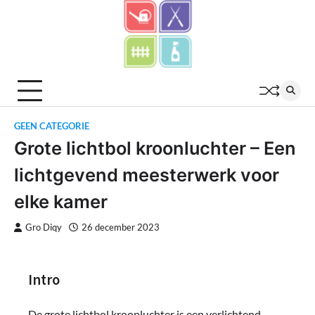
Skip
to
content
GEEN CATEGORIE
Grote lichtbol kroonluchter – Een
lichtgevend meesterwerk voor
elke kamer
Gro Diqy
26 december 2023
Intro
De grote lichtbol kroonluchter is een verlichtend