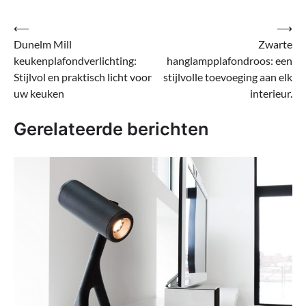
Bericht
⟵
⟶
Dunelm Mill
Zwarte
navigatie
keukenplafondverlichting:
hanglampplafondroos: een
Stijlvol en praktisch licht voor
stijlvolle toevoeging aan elk
uw keuken
interieur.
Gerelateerde berichten