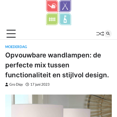
Skip
to
content
MOEDERDAG
Opvouwbare wandlampen: de
perfecte mix tussen
functionaliteit en stijlvol design.
Gro Diqy
17 juni 2023