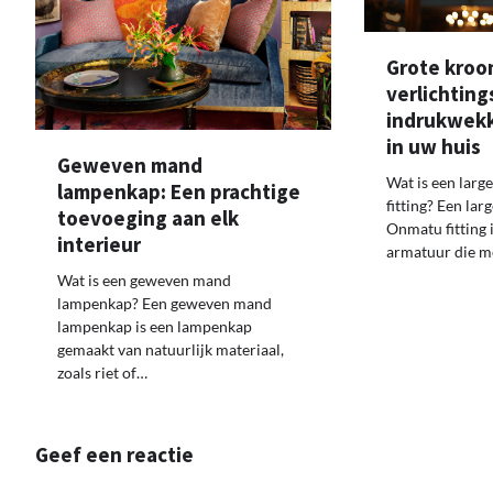
Grote kroo
verlichtin
indrukwek
in uw huis
Geweven mand
Wat is een large
lampenkap: Een prachtige
fitting? Een lar
toevoeging aan elk
Onmatu fitting 
interieur
armatuur die m
Wat is een geweven mand
lampenkap? Een geweven mand
lampenkap is een lampenkap
gemaakt van natuurlijk materiaal,
zoals riet of…
Geef een reactie