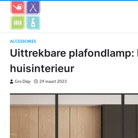
Skip
to
content
ACCESSOIRES
Uittrekbare plafondlamp:
huisinterieur
Gro Diqy
29 maart 2023