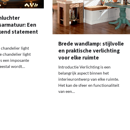
nluchter
gsarmatuur: Een
kend statement
Brede wandlamp: stijlvolle
 chandelier light
en praktische verlichting
ge chandelier light
voor elke ruimte
is een imposante
eestal wordt…
Introductie Verlichting is een
belangrijk aspect binnen het
interieurontwerp van elke ruimte.
Het kan de sfeer en functionaliteit
van een…