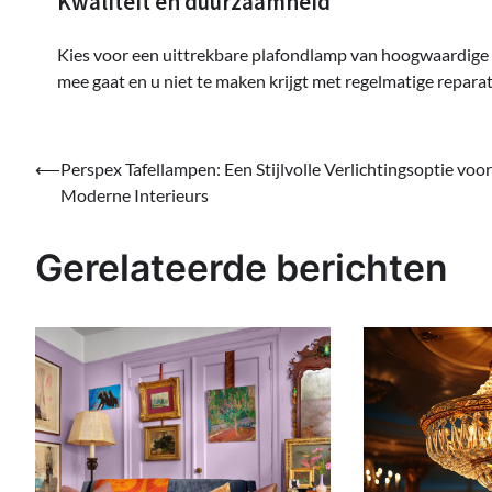
Kwaliteit en duurzaamheid
Kies voor een uittrekbare plafondlamp van hoogwaardige k
mee gaat en u niet te maken krijgt met regelmatige reparat
Bericht
⟵
Perspex Tafellampen: Een Stijlvolle Verlichtingsoptie voor
Moderne Interieurs
navigatie
Gerelateerde berichten