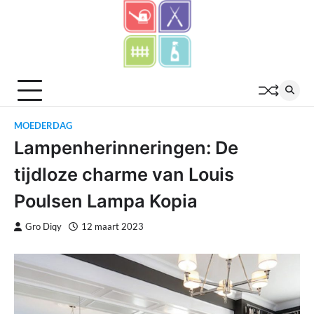
Skip
to
content
MOEDERDAG
Lampenherinneringen: De
tijdloze charme van Louis
Poulsen Lampa Kopia
Gro Diqy
12 maart 2023