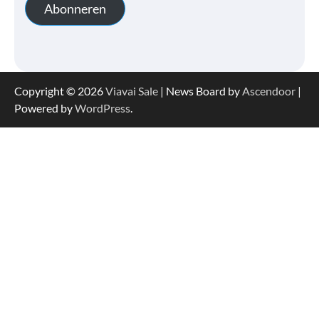
Abonneren
Copyright © 2026
Viavai Sale
| News Board by
Ascendoor
|
Powered by
WordPress
.