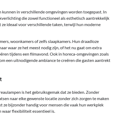
en kunnen in verschillende omgevingen worden toegepast. In
erlichting die zowel functioneel als esthetisch aantrekkelijk
 ze ideaal voor verschillende taken, terwijl hun moderne
amers, woonkamers of zelfs slaapkamers. Hun draadloze
aar waar ze het meest nodig zijn, of het nu gaat om extra
 creëren tijdens een filmavond. Ook in horeca-omgevingen zoals
om een uitnodigende ambiance te creëren die gasten aantrekt
t
reaulampen is het gebruiksgemak dat ze bieden. Zonder
sen naar elke gewenste locatie zonder zich zorgen te maken
akt ze bijzonder handig voor mensen die vaak hun werkplek
aar flexibiliteit essentieel is.