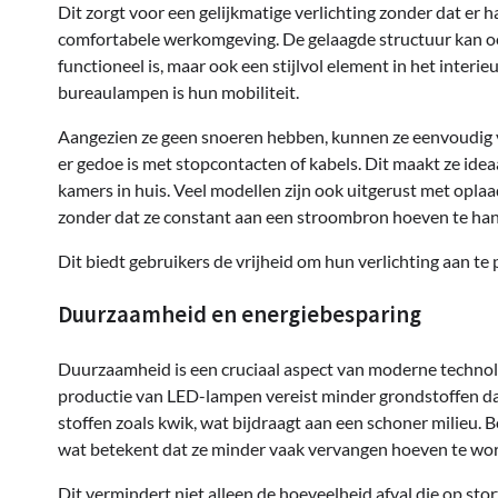
Dit zorgt voor een gelijkmatige verlichting zonder dat er 
comfortabele werkomgeving. De gelaagde structuur kan ook
functioneel is, maar ook een stijlvol element in het inter
bureaulampen is hun mobiliteit.
Aangezien ze geen snoeren hebben, kunnen ze eenvoudig v
er gedoe is met stopcontacten of kabels. Dit maakt ze idea
kamers in huis. Veel modellen zijn ook uitgerust met opla
zonder dat ze constant aan een stroombron hoeven te ha
Dit biedt gebruikers de vrijheid om hun verlichting aan t
Duurzaamheid en energiebesparing
Duurzaamheid is een cruciaal aspect van moderne technolog
productie van LED-lampen vereist minder grondstoffen dan 
stoffen zoals kwik, wat bijdraagt aan een schoner milieu
wat betekent dat ze minder vaak vervangen hoeven te wo
Dit vermindert niet alleen de hoeveelheid afval die op st