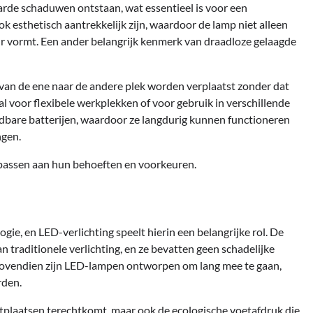
harde schaduwen ontstaan, wat essentieel is voor een
 esthetisch aantrekkelijk zijn, waardoor de lamp niet alleen
ieur vormt. Een ander belangrijk kenmerk van draadloze gelaagde
an de ene naar de andere plek worden verplaatst zonder dat
al voor flexibele werkplekken of voor gebruik in verschillende
adbare batterijen, waardoor ze langdurig kunnen functioneren
ngen.
e passen aan hun behoeften en voorkeuren.
ie, en LED-verlichting speelt hierin een belangrijke rol. De
traditionele verlichting, en ze bevatten geen schadelijke
. Bovendien zijn LED-lampen ontworpen om lang mee te gaan,
rden.
ortplaatsen terechtkomt, maar ook de ecologische voetafdruk die