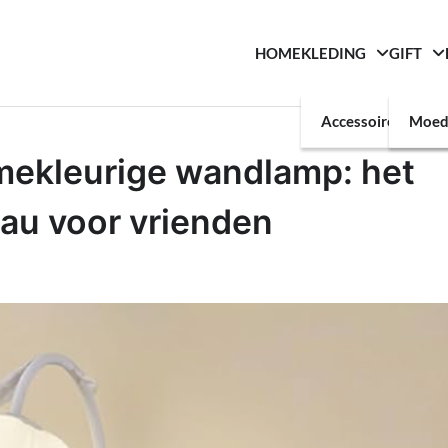
HOME
KLEDING
GIFT
Accessoires
Moed
mekleurige wandlamp: het
au voor vrienden