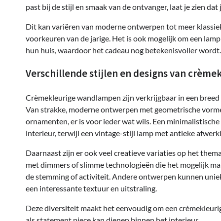
past bij de stijl en smaak van de ontvanger, laat je zien da
Dit kan variëren van moderne ontwerpen tot meer klassieke 
voorkeuren van de jarige. Het is ook mogelijk om een lamp 
hun huis, waardoor het cadeau nog betekenisvoller wordt.
Verschillende stijlen en designs van crèm
Crèmekleurige wandlampen zijn verkrijgbaar in een breed sc
Van strakke, moderne ontwerpen met geometrische vormen 
ornamenten, er is voor ieder wat wils. Een minimalistisch
interieur, terwijl een vintage-stijl lamp met antieke afwe
Daarnaast zijn er ook veel creatieve variaties op het th
met dimmers of slimme technologieën die het mogelijk ma
de stemming of activiteit. Andere ontwerpen kunnen uniek
een interessante textuur en uitstraling.
Deze diversiteit maakt het eenvoudig om een crèmekleurig
als statement piece kan dienen binnen het interieur.