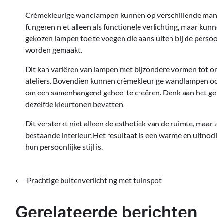
Crèmekleurige wandlampen kunnen op verschillende manier
fungeren niet alleen als functionele verlichting, maar ku
gekozen lampen toe te voegen die aansluiten bij de persoo
worden gemaakt.
Dit kan variëren van lampen met bijzondere vormen tot on
ateliers. Bovendien kunnen crèmekleurige wandlampen o
om een samenhangend geheel te creëren. Denk aan het gebr
dezelfde kleurtonen bevatten.
Dit versterkt niet alleen de esthetiek van de ruimte, maar
bestaande interieur. Het resultaat is een warme en uitno
hun persoonlijke stijl is.
Bericht
⟵
Prachtige buitenverlichting met tuinspot
navigatie
Gerelateerde berichten