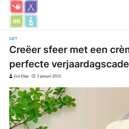
Skip
to
content
GIFT
Creëer sfeer met een crè
perfecte verjaardagscade
Gro Diqy
3 januari 2025