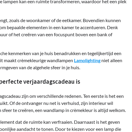
e lampen kan een ruimte transformeren, waardoor het een plek
rbrengt, zoals de woonkamer of de eetkamer. Bovendien kunnen
om bepaalde elementen in een kamer te accentueren. Denk
uur of het creëren van een focuspunt boven een bank of
nische kenmerken van je huis benadrukken en tegelijkertijd een
 Dit maakt crèmekleurige wandlampen
Lamolighting
niet alleen
mgeven van de algehele sfeer in je huis.
erfecte verjaardagscadeau is
scadeau zijn om verschillende redenen. Ten eerste is het een
ikt. Of de ontvanger nu net is verhuisd, zijn interieur wil
sfeer te creëren, een wandlamp in crèmekleur is altijd welkom.
 element dat de ruimte kan verfraaien. Daarnaast is het geven
nlijke aandacht te tonen. Door te kiezen voor een lamp die