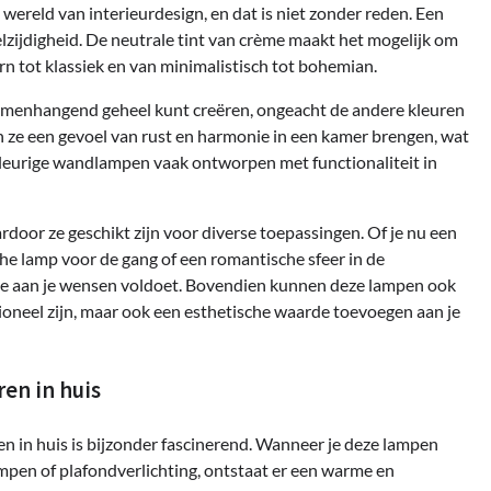
ereld van interieurdesign, en dat is niet zonder reden. Een
lzijdigheid. De neutrale tint van crème maakt het mogelijk om
ern tot klassiek en van minimalistisch tot bohemian.
amenhangend geheel kunt creëren, ongeacht de andere kleuren
en ze een gevoel van rust en harmonie in een kamer brengen, wat
kleurige wandlampen vaak ontworpen met functionaliteit in
rdoor ze geschikt zijn voor diverse toepassingen. Of je nu een
che lamp voor de gang of een romantische sfeer in de
die aan je wensen voldoet. Bovendien kunnen deze lampen ook
tioneel zijn, maar ook een esthetische waarde toevoegen aan je
en in huis
 in huis is bijzonder fascinerend. Wanneer je deze lampen
mpen of plafondverlichting, ontstaat er een warme en