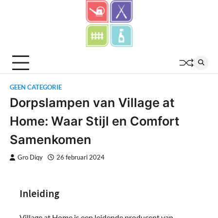
Skip
to
content
GEEN CATEGORIE
Dorpslampen van Village at
Home: Waar Stijl en Comfort
Samenkomen
Gro Diqy
26 februari 2024
Inleiding
Village at Home is een leidende producent van