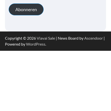
Abonneren
Copyright © 2026
Viavai Sale
| News Board by
Ascendoor
|
Powered by
WordPress
.