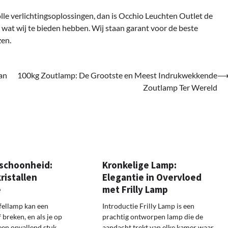
volle verlichtingsoplossingen, dan is Occhio Leuchten Outlet de
wat wij te bieden hebben. Wij staan garant voor de beste
zen.
an
100kg Zoutlamp: De Grootste en Meest Indrukwekkende
Zoutlamp Ter Wereld
schoonheid:
Kronkelige Lamp:
ristallen
Elegantie in Overvloed
e
met Frilly Lamp
afellamp kan een
Introductie Frilly Lamp is een
breken, en als je op
prachtig ontworpen lamp die de
een opvallend stuk,
aandacht trekt van elke kamer waar