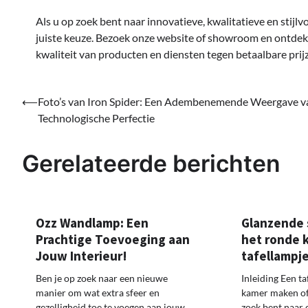
Als u op zoek bent naar innovatieve, kwalitatieve en stijl
juiste keuze. Bezoek onze website of showroom en ontdek 
kwaliteit van producten en diensten tegen betaalbare prij
Bericht
⟵
Foto’s van Iron Spider: Een Adembenemende Weergave v
Technologische Perfectie
navigatie
Gerelateerde berichten
Ozz Wandlamp: Een
Glanzende 
Prachtige Toevoeging aan
het ronde k
Jouw Interieur!
tafellampj
Ben je op zoek naar een nieuwe
Inleiding Een t
manier om wat extra sfeer en
kamer maken of 
gezelligheid toe te voegen aan jouw
zoek bent naar 