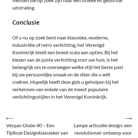
mensen die op zoek zijn naar een unieke en gedurfde
uitstraling.
Conclusie
Of u nu op zoek bent naar klassieke, moderne,
industriële of retro verlichting, het Verenigd
Koninkrijk biedt een breed scala aan opties. Bij het
kiezen van de juiste verlichting voor uw huis, is het
belangrijk om te overwegen welke stijl het beste past
bij uw persoonlijke smaak en de sfeer die u wilt
creëren. Hopelijk heeft deze gids u geholpen bij het
verkennen van enkele van de meest populaire
verlichtingsstijlen in het Verenigd Koninkrijk.
Bericht
⟵
⟶
Verpan Globe 40 – Een
Lampe articulée design: een
navigatie
Tijdloze Designklassieker van
revolutionair ontwerp voor