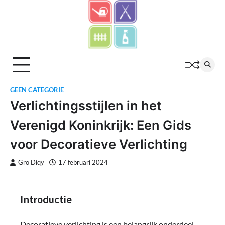
Skip
to
content
GEEN CATEGORIE
Verlichtingsstijlen in het
Verenigd Koninkrijk: Een Gids
voor Decoratieve Verlichting
Gro Diqy
17 februari 2024
Introductie
Decoratieve verlichting is een belangrijk onderdeel