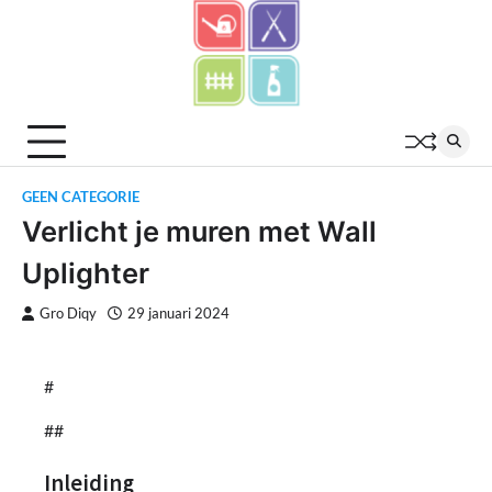
Skip
to
content
GEEN CATEGORIE
Verlicht je muren met Wall
Uplighter
Gro Diqy
29 januari 2024
#
##
Inleiding