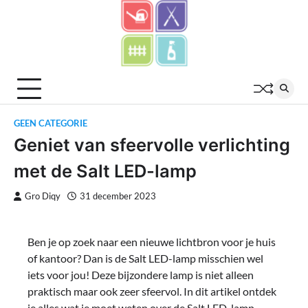
Skip
to
content
GEEN CATEGORIE
Geniet van sfeervolle verlichting
met de Salt LED-lamp
Gro Diqy
31 december 2023
Ben je op zoek naar een nieuwe lichtbron voor je huis
of kantoor? Dan is de Salt LED-lamp misschien wel
iets voor jou! Deze bijzondere lamp is niet alleen
praktisch maar ook zeer sfeervol. In dit artikel ontdek
je alles wat je moet weten over de Salt LED-lamp.