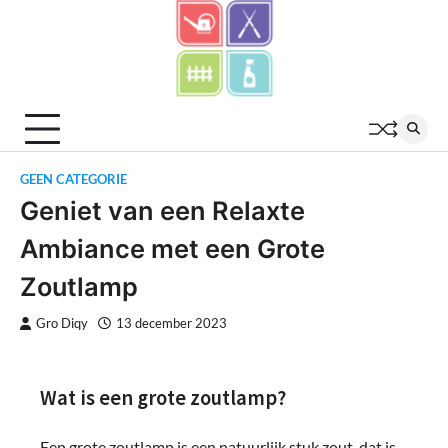
Skip
to
content
GEEN CATEGORIE
Geniet van een Relaxte
Ambiance met een Grote
Zoutlamp
Gro Diqy
13 december 2023
Wat is een grote zoutlamp?
Een grote zoutlamp is een natuurlijk stuk zout, dat is