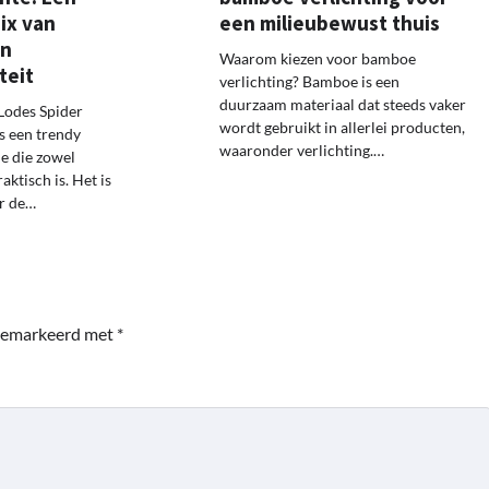
ix van
een milieubewust thuis
en
Waarom kiezen voor bamboe
teit
verlichting? Bamboe is een
duurzaam materiaal dat steeds vaker
Lodes Spider
wordt gebruikt in allerlei producten,
s een trendy
waaronder verlichting.…
ie die zowel
aktisch is. Het is
r de…
 gemarkeerd met
*