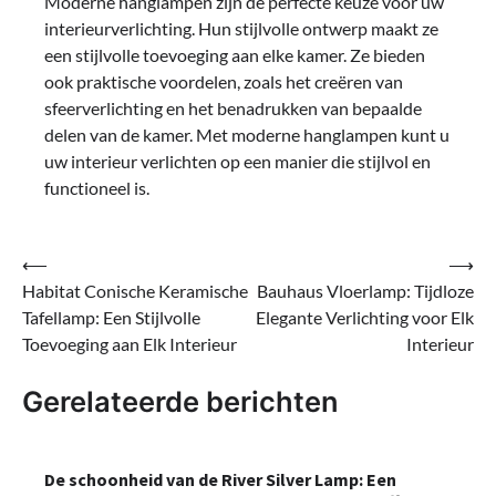
Moderne hanglampen zijn de perfecte keuze voor uw
interieurverlichting. Hun stijlvolle ontwerp maakt ze
een stijlvolle toevoeging aan elke kamer. Ze bieden
ook praktische voordelen, zoals het creëren van
sfeerverlichting en het benadrukken van bepaalde
delen van de kamer. Met moderne hanglampen kunt u
uw interieur verlichten op een manier die stijlvol en
functioneel is.
Bericht
⟵
⟶
Habitat Conische Keramische
Bauhaus Vloerlamp: Tijdloze
navigatie
Tafellamp: Een Stijlvolle
Elegante Verlichting voor Elk
Toevoeging aan Elk Interieur
Interieur
Gerelateerde berichten
De schoonheid van de River Silver Lamp: Een