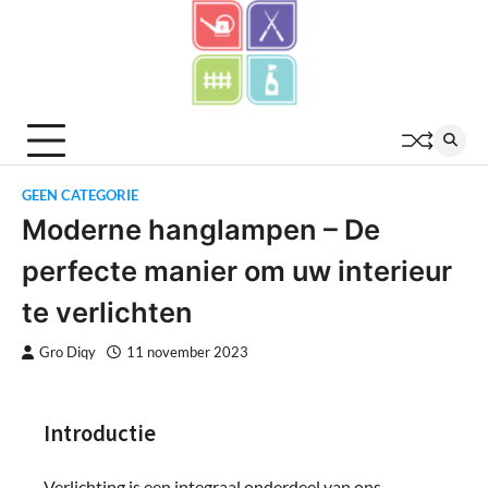
Skip
to
content
GEEN CATEGORIE
Moderne hanglampen – De
perfecte manier om uw interieur
te verlichten
Gro Diqy
11 november 2023
Introductie
Verlichting is een integraal onderdeel van ons