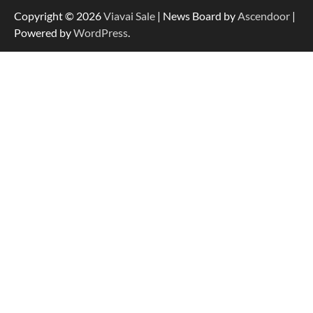
Copyright © 2026
Viavai Sale
| News Board by
Ascendoor
|
Powered by
WordPress
.