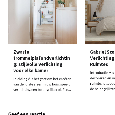
Zwarte
Gabriel Sco
trommelplafondverlichtin
Verlichtin
g: stijlvolle verlichting
Ruimtes
voor elke kamer
Introductie Als
decoreren en in
Inleiding Als het gaat om het creëren
ruimte, is goede
van de juiste sfeer in uw huis, speelt
de belangrijkst
verlichting een belangrijke rol. Een…
Geef een reactie