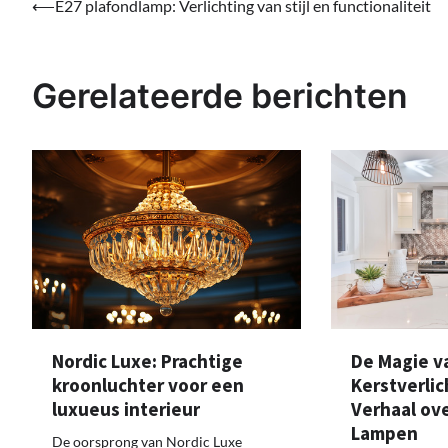
Bericht
⟵
E27 plafondlamp: Verlichting van stijl en functionaliteit
navigatie
Gerelateerde berichten
Nordic Luxe: Prachtige
De Magie v
kroonluchter voor een
Kerstverlic
luxueus interieur
Verhaal ov
Lampen
De oorsprong van Nordic Luxe