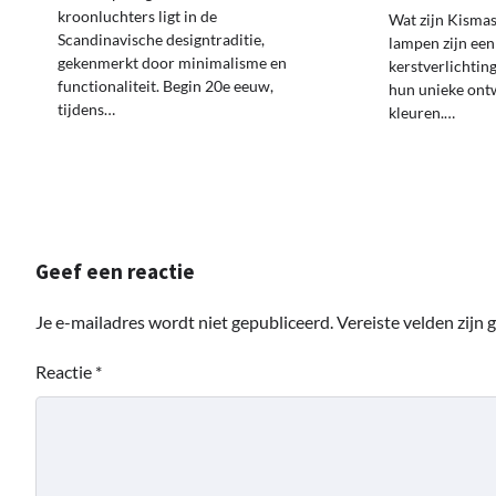
kroonluchters ligt in de
Wat zijn Kisma
Scandinavische designtraditie,
lampen zijn een
gekenmerkt door minimalisme en
kerstverlichtin
functionaliteit. Begin 20e eeuw,
hun unieke ont
tijdens…
kleuren.…
Geef een reactie
Je e-mailadres wordt niet gepubliceerd.
Vereiste velden zijn
Reactie
*