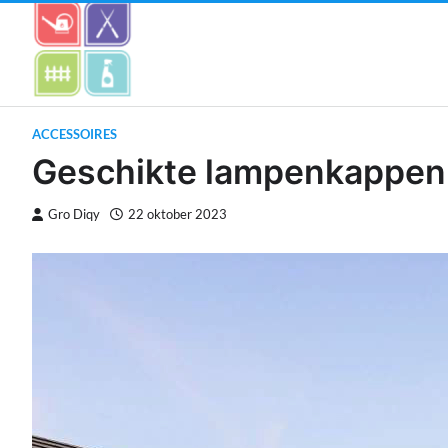
Skip
to
content
ACCESSOIRES
Geschikte lampenkappen u
Gro Diqy
22 oktober 2023