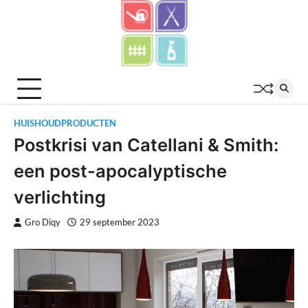
Skip
to
content
HUISHOUDPRODUCTEN
Postkrisi van Catellani & Smith:
een post-apocalyptische
verlichting
Gro Diqy
29 september 2023