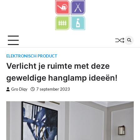
Skip
to
content
ELEKTRONISCH PRODUCT
Verlicht je ruimte met deze
geweldige hanglamp ideeën!
Gro Diqy
7 september 2023