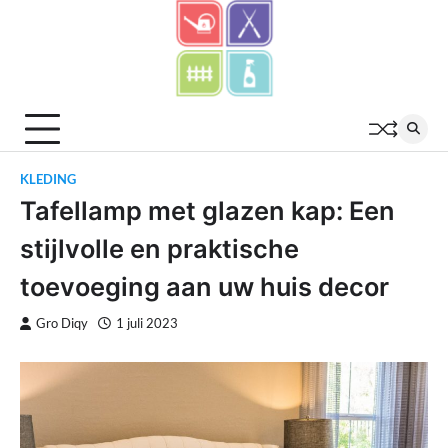
Skip
to
content
KLEDING
Tafellamp met glazen kap: Een
stijlvolle en praktische
toevoeging aan uw huis decor
Gro Diqy
1 juli 2023