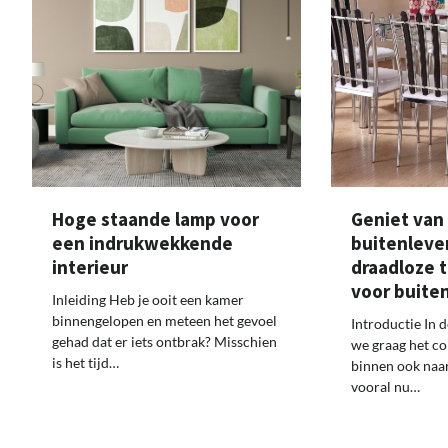
Hoge staande lamp voor
Geniet van
een indrukwekkende
buitenleve
interieur
draadloze 
voor buite
Inleiding Heb je ooit een kamer
binnengelopen en meteen het gevoel
Introductie In 
gehad dat er iets ontbrak? Misschien
we graag het c
is het tijd…
binnen ook naar
vooral nu…