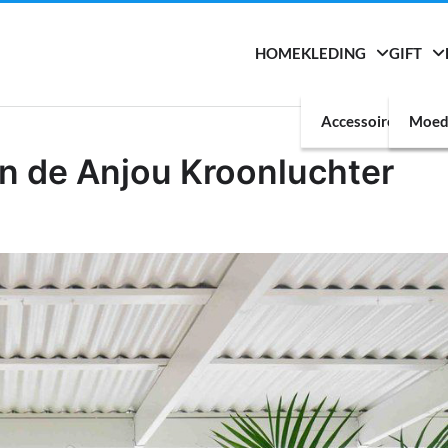
HOME
KLEDING
GIFT
Accessoires
Moed
an de Anjou Kroonluchter