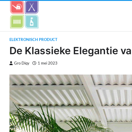
Skip
to
content
ELEKTRONISCH PRODUCT
De Klassieke Elegantie v
Gro Diqy
1 mei 2023