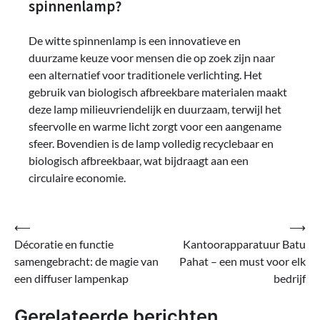
spinnenlamp?
De witte spinnenlamp is een innovatieve en
duurzame keuze voor mensen die op zoek zijn naar
een alternatief voor traditionele verlichting. Het
gebruik van biologisch afbreekbare materialen maakt
deze lamp milieuvriendelijk en duurzaam, terwijl het
sfeervolle en warme licht zorgt voor een aangename
sfeer. Bovendien is de lamp volledig recyclebaar en
biologisch afbreekbaar, wat bijdraagt aan een
circulaire economie.
Bericht
⟵
⟶
Décoratie en functie
Kantoorapparatuur Batu
navigatie
samengebracht: de magie van
Pahat – een must voor elk
een diffuser lampenkap
bedrijf
Gerelateerde berichten